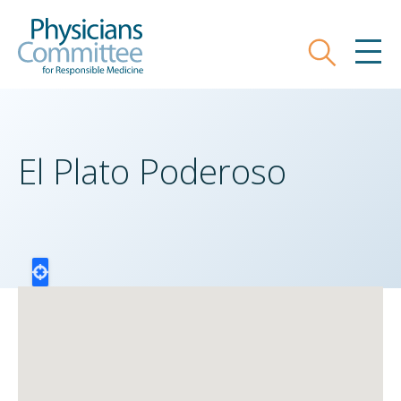
Skip
Physicians Committee for Responsible
to
main
Search
MEN
content
El Plato Poderoso