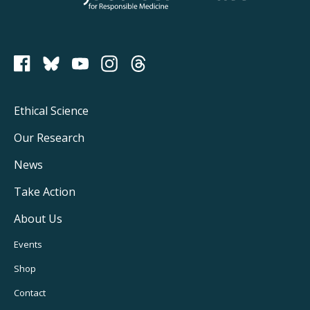
PCRM on Bluesky
Footer
Ethical Science
Main
Our Research
Navigation
News
Take Action
About Us
Footer
Events
Utility
Shop
Navigation
Contact