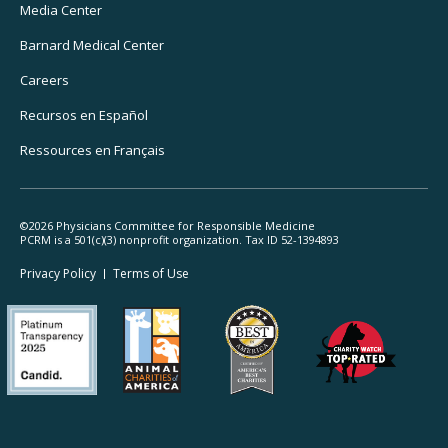
Media Center
Barnard
Medical Center
Careers
Recursos
en Español
Ressources
en Français
©2026 Physicians Committee for Responsible Medicine
PCRM is a 501(c)(3) nonprofit organization. Tax ID 52-1394893
Footer
Privacy Policy
Terms
of Use
Legal