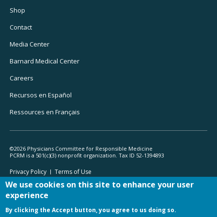
Utility
Shop
Navigation
Contact
Media Center
Barnard
Medical Center
Careers
Recursos
en Español
Ressources
en Français
©2026 Physicians Committee for Responsible Medicine
PCRM is a 501(c)(3) nonprofit organization. Tax ID 52-1394893
Footer
Privacy Policy
Terms
of Use
Legal
We use cookies on this site to enhance your user
experience
By clicking the Accept button, you agree to us doing so.