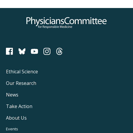
Physicians Committee for Responsible Medicine
PCRM on Bluesky
Footer
Ethical Science
Main
Our Research
Navigation
News
Take Action
About Us
Footer
Events