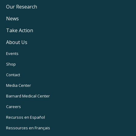
Main
Our Research
Navigation
News
Take Action
About Us
Footer
Events
Utility
Shop
Navigation
Contact
Media Center
Barnard
Medical Center
Careers
Recursos
en Español
Ressources
en Français