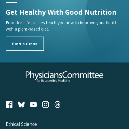
Get Healthy With Good Nutrition
Food for Life classes teach you how to improve your health
with a plant-based diet.
Find a Class
Physicians Committee for Responsible Medicine
PCRM on Bluesky
Footer
Ethical Science