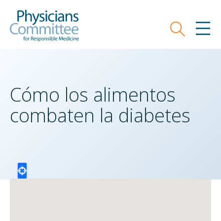
Skip
Physicians Committee for Responsible
to
main
Search
MEN
content
Cómo los alimentos
combaten la diabetes