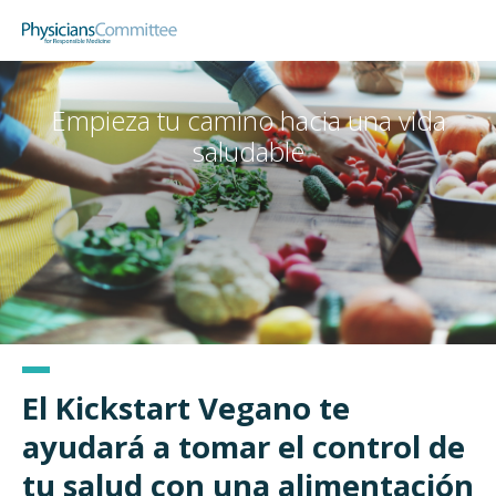
Skip
Physicians Committee for Responsible
to
main
content
Empieza tu camino hacia una vida
saludable
El Kickstart Vegano te
ayudará a tomar el control de
tu salud con una alimentación